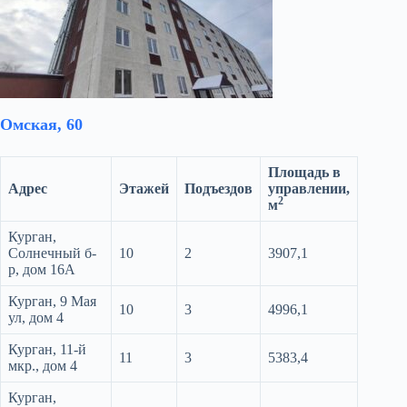
Омская, 60
Площадь в
Адрес
Этажей
Подъездов
управлении,
2
м
Курган,
Солнечный б-
10
2
3907,1
р, дом 16А
Курган, 9 Мая
10
3
4996,1
ул, дом 4
Курган, 11-й
11
3
5383,4
мкр., дом 4
Курган,