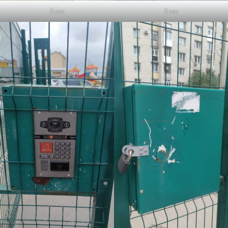
Было
Было