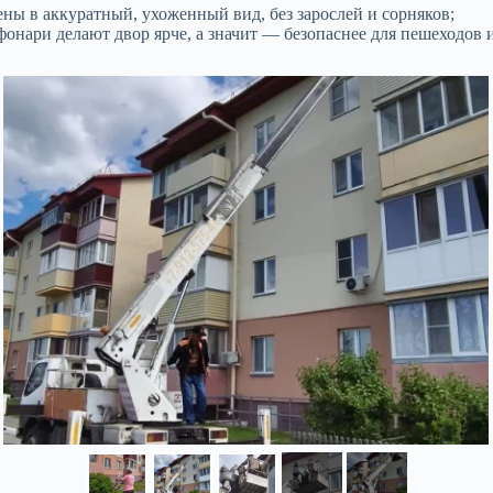
ы в аккуратный, ухоженный вид, без зарослей и сорняков;
нари делают двор ярче, а значит — безопаснее для пешеходов и