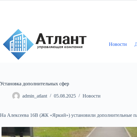
Перейти
к
сути
Новости
Д
Установка дополнительных сфер
admin_atlant
05.08.2025
Новости
На Алексеева 16В (ЖК «Яркий») установили дополнительные п